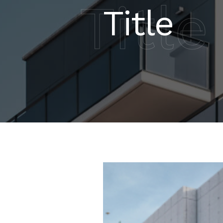
Title
Title