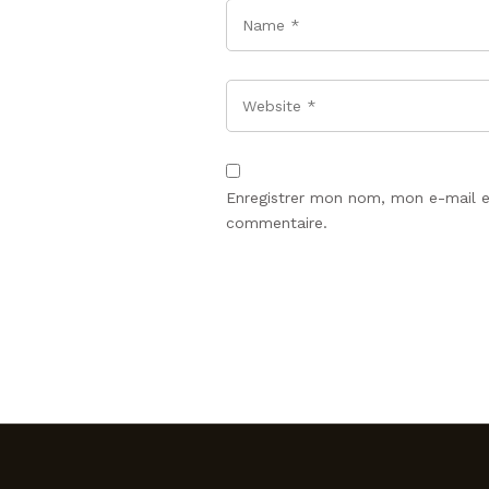
Name
*
Website
Enregistrer mon nom, mon e-mail e
commentaire.
LAISSER UN COMMENTAIRE